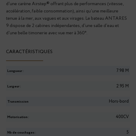
d'une carène Airstep® offrant plus de performances (vitesse,
accélération, faible consommation), ainsi qu'une meilleure
tenue à la mer, aux vagues et aux virages. Le bateau ANTARES
9 dispose de 2 cabines indépendantes, d'une salle d'eau et
d'une belle timonerie avec vue mer à 360°.
CARACTÉRISTIQUES
7.98
M
Longueur :
2.95
M
Largeur :
Hors-bord
Transmission
400CV
Motorisation :
5
Nb de couchages :