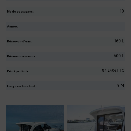
10
Nb de passagers :
Année:
160
L
Réservoir d’eau :
600
L
Réservoir essence:
84 240€TTC
Prix à partir de :
9
M
Longueur hors tout :