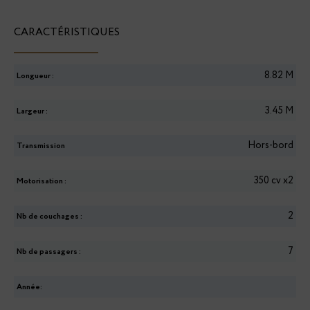
CARACTÉRISTIQUES
8.82
M
Longueur :
3.45
M
Largeur :
Hors-bord
Transmission
350 cv x2
Motorisation :
2
Nb de couchages :
7
Nb de passagers :
Année: