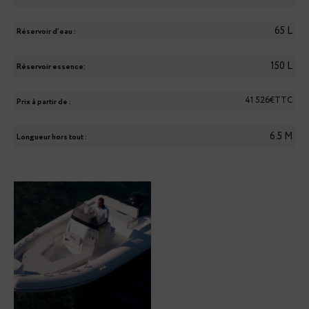
65
L
Réservoir d’eau :
150
L
Réservoir essence:
41 526€TTC
Prix à partir de :
6.5
M
Longueur hors tout :