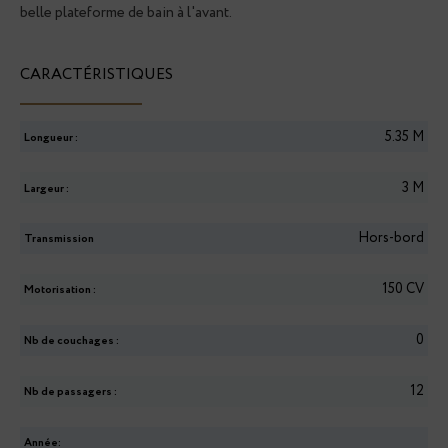
belle plateforme de bain à l'avant.
CARACTÉRISTIQUES
5.35
M
Longueur :
3
M
Largeur :
Hors-bord
Transmission
150 CV
Motorisation :
0
Nb de couchages :
12
Nb de passagers :
Année: