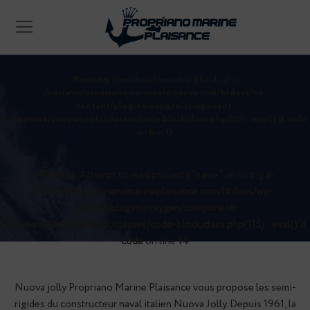
NUOVA JOLLY
Warning
: Undefined variable $field_id in
/var/www/proprianomarineplaisance.com/htdocs/wp-
content/plugins/oxygen/component-
framework/components/classes/code-block.class.php(115) : eval()'d code
on line
13
Warning
: Attempt to read property "name" on string in
/var/www/proprianomarineplaisance.com/htdocs/wp-
content/plugins/oxygen/component-
framework/components/classes/code-block.class.php(115) : eval()'d
code
on line
14
DÉCOUVREZ TOUTES NOS GAMMES DE BATEAUX
Nuova jolly Propriano Marine Plaisance vous propose les semi-
rigides du constructeur naval italien Nuova Jolly. Depuis 1961, la