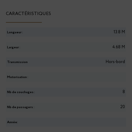
CARACTÉRISTIQUES
13.8
M
Longueur :
4.68
M
Largeur :
Hors-bord
Transmission
Motorisation :
8
Nb de couchages :
20
Nb de passagers :
Année: