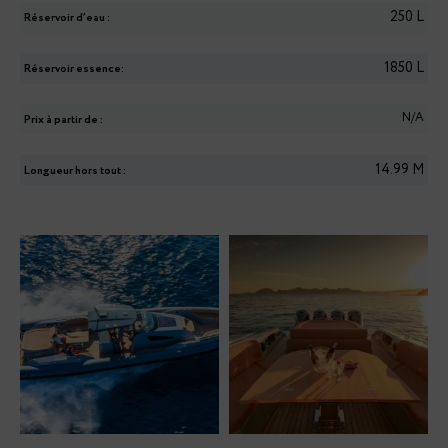
250
L
Réservoir d’eau :
1850
L
Réservoir essence:
N/A
Prix à partir de :
14.99
M
Longueur hors tout :