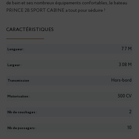
de bain et ses nombreux équipements confortables, le bateau
PRINCE 28 SPORT CABINE a tout pour séduire !
CARACTÉRISTIQUES
7.7
M
Longueur :
3.08
M
Largeur :
Hors-bord
Transmission
500 CV
Motorisation :
2
Nb de couchages :
10
Nb de passagers :