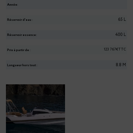
Année:
65
L
Réservoir d’eau :
400
L
Réservoir essence:
123 767€TTC
Prix à partir de :
8.8
M
Longueur hors tout :